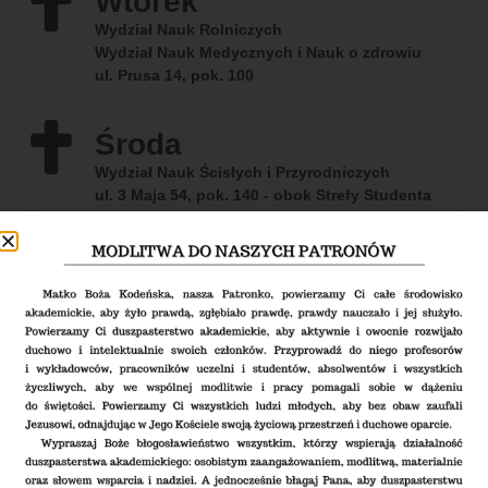
Wtorek
Wydział Nauk Rolniczych
Wydział Nauk Medycznych i Nauk o zdrowiu
ul. Prusa 14, pok. 100
Środa
Wydział Nauk Ścisłych i Przyrodniczych
ul. 3 Maja 54, pok. 140 - obok Strefy Studenta
Czwartek
Wydział Nauk Społecznych
Wydział Nauk Humanistycznych
ul. Żytnia 39, pok. 1.5A
Inne aktywności
Duszpasterstwa