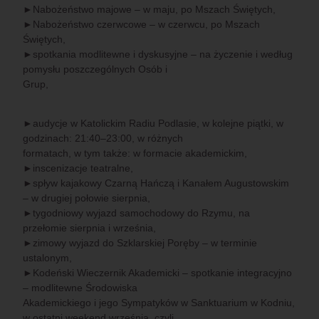
►Nabożeństwo majowe – w maju, po Mszach Świętych,
►Nabożeństwo czerwcowe – w czerwcu, po Mszach
Świętych,
►spotkania modlitewne i dyskusyjne – na życzenie i według
pomysłu poszczególnych Osób i
Grup,
►audycje w Katolickim Radiu Podlasie, w kolejne piątki, w
godzinach: 21:40–23:00, w różnych
formatach, w tym także: w formacie akademickim,
►inscenizacje teatralne,
►spływ kajakowy Czarną Hańczą i Kanałem Augustowskim
– w drugiej połowie sierpnia,
►tygodniowy wyjazd samochodowy do Rzymu, na
przełomie sierpnia i września,
►zimowy wyjazd do Szklarskiej Poręby – w terminie
ustalonym,
►Kodeński Wieczernik Akademicki – spotkanie integracyjno
– modlitewne Środowiska
Akademickiego i jego Sympatyków w Sanktuarium w Kodniu,
w ostatni weekend września, czyli