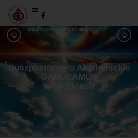
GIGANTYCZNY SZTURM DO NIEBA
Duszpasterstwo Akademickie
GAUDEAMUS
w Siedlcach