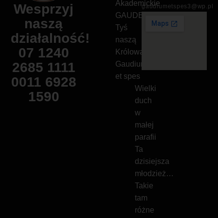
Akademickie
Wesprzyj
gaudiumetspes3@wp.pl
GAUDEAMUS
naszą
Tyś
działalność!
naszą
07 1240
Królową!
2685 1111
Gaudium
et spes
0011 6928
Wielki
1590
duch
w
małej
parafii
Ta
dzisiejsza
młodzież…
Takie
tam
różne