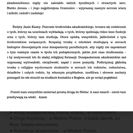
►Msze Święte dla poszczególnych Wydziałów, Instytutów i
innych Grup – na ich prośbę i
według ich intencji,
►Adorację Najświętszego Sakramentu w ciszy – w każdą
środę, po Mszy Świętej, do godz.
21:00,
►Nabożeństwo różańcowe – w październiku, po Mszach
Świętych,
►Koronkę do Bożego Miłosierdzia w intencji Zmarłych – w
listopadzie, po Mszach Świętych,
►Roraty – w Adwencie, w każdy wtorek i czwartek, o godz.
8:00, a po nich spotkanie przy
herbacie,
►Rekolekcje akademickie – w Adwencie,
►Mszę Świętą Noc Bożego Narodzenia – tzw. Pasterkę
akademicką,
►Mszę Świętą o północy w Nowy Rok,
►wizytę duszpasterską, zwaną „kolędą”, w Akademikach
►Drogę Krzyżową – w Wielkim Poście, w każdy wtorek, po
Mszy Świętej wieczorowej,
►Rekolekcje akademickie – w Wielkim Poście,