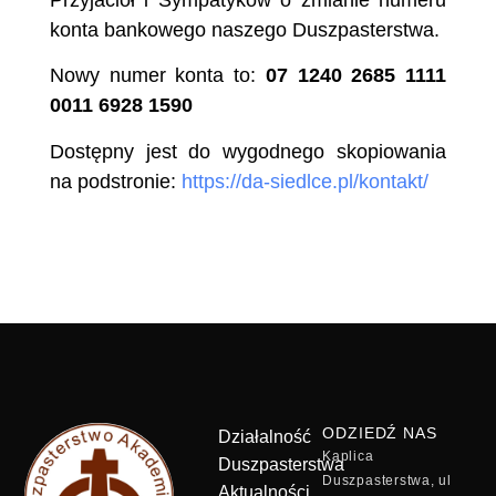
konta bankowego naszego Duszpasterstwa.
Nowy numer konta to:
07 1240 2685 1111
0011 6928 1590
Dostępny jest do wygodnego skopiowania
na podstronie:
https://da-siedlce.pl/kontakt/
ODZIEDŹ NAS
Działalność
Kaplica
Duszpasterstwa
Duszpasterstwa, ul
Aktualności