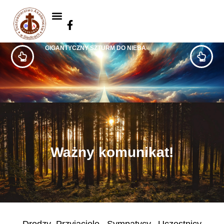
GIGANTYCZNY SZTURM DO NIEBA
Ważny komunikat!
Drodzy Przyjaciele, Sympatycy, Uczestnicy