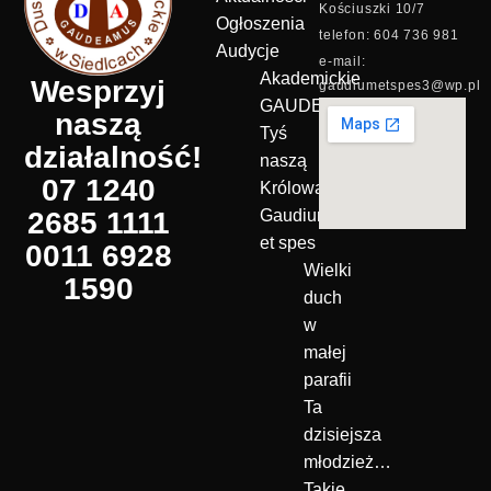
Kościuszki 10/7
Ogłoszenia
telefon: 604 736 981
Audycje
e-mail:
Akademickie
Wesprzyj
gaudiumetspes3@wp.pl
GAUDEAMUS
naszą
Tyś
działalność!
naszą
07 1240
Królową!
2685 1111
Gaudium
et spes
0011 6928
Wielki
1590
duch
w
małej
parafii
Ta
dzisiejsza
młodzież…
Takie