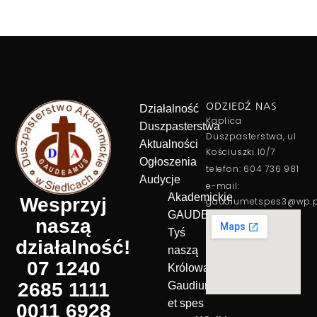
ODZIEDŹ NAS
Działalność
Kaplica
Duszpasterstwa
Duszpasterstwa, ul
Aktualności
Kościuszki 10/7
Ogłoszenia
telefon: 604 736 981
Audycje
e-mail:
Akademickie
Wesprzyj
gaudiumetspes3@wp.p
GAUDEAMUS
naszą
Tyś
działalność!
naszą
07 1240
Królową!
2685 1111
Gaudium
et spes
0011 6928