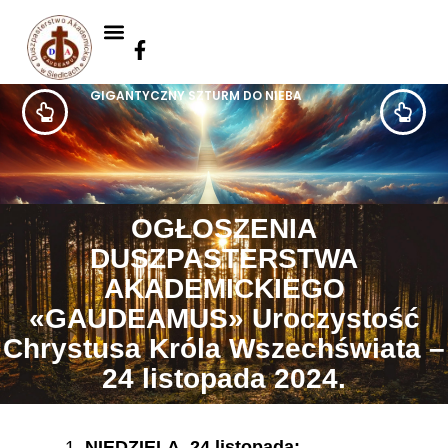
GIGANTYCZNY SZTURM DO NIEBA
OGŁOSZENIA
DUSZPASTERSTWA
AKADEMICKIEGO
«GAUDEAMUS» Uroczystość
Chrystusa Króla Wszechświata –
24 listopada 2024.
NIEDZIELA, 24 listopada: