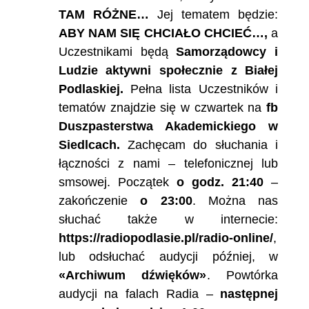
TAM RÓŻNE…
Jej tematem będzie:
ABY NAM SIĘ CHCIAŁO CHCIEĆ…,
a
Uczestnikami będą
Samorządowcy i
Ludzie aktywni społecznie z Białej
Podlaskiej.
Pełna lista Uczestników i
tematów znajdzie się w czwartek na
fb
Duszpasterstwa Akademickiego w
Siedlcach.
Zachęcam do słuchania i
łączności z nami – telefonicznej lub
smsowej. Początek
o godz. 21:40
–
zakończenie
o 23:00
. Można nas
słuchać także w internecie:
https://radiopodlasie.pl/radio-online/
,
lub odsłuchać audycji później, w
«Archiwum dźwięków»
. Powtórka
audycji na falach Radia –
następnej