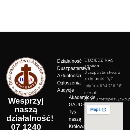
ODZIEDŹ NAS
Działalność
Kaplica
Duszpasterstwa
Duszpasterstwa, ul
Aktualności
Kościuszki 10/7
Ogłoszenia
telefon: 604 736 981
Audycje
e-mail:
Akademickie
Wesprzyj
gaudiumetspes3@wp.p
GAUDEAMUS
naszą
Tyś
działalność!
naszą
07 1240
Królową!