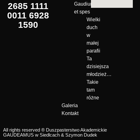
2685 1111
Gaudium
et spes
0011 6928
Wielki
1590
duch
w
małej
parafii
Ta
dzisiejsza
młodzież…
Takie
tam
różne
Galeria
Kontakt
All rights reserved ® Duszpasterstwo Akademickie
GAUDEAMUS w Siedlcach &
Szymon Dudek