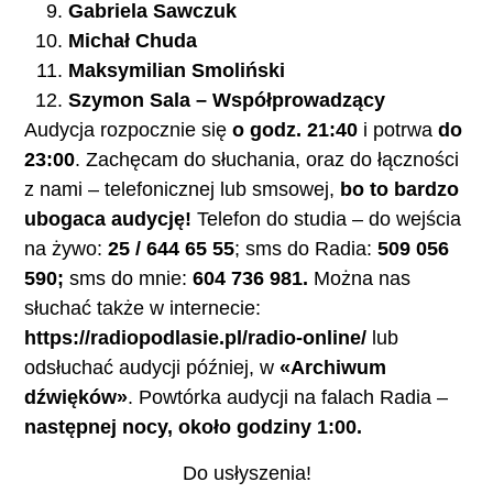
Gabriela Sawczuk
Michał Chuda
Maksymilian Smoliński
Szymon Sala – Współprowadzący
Audycja rozpocznie się
o godz. 21:40
i potrwa
do
23:00
. Zachęcam do słuchania, oraz do łączności
z nami – telefonicznej lub smsowej,
bo to bardzo
ubogaca audycję!
Telefon do studia – do wejścia
na żywo:
25 / 644 65 55
; sms do Radia:
509 056
590;
sms do mnie:
604 736 981.
Można nas
słuchać także w internecie:
https://radiopodlasie.pl/radio-online/
lub
odsłuchać audycji później, w
«Archiwum
dźwięków»
. Powtórka audycji na falach Radia –
następnej nocy, około godziny 1:00.
Do usłyszenia!