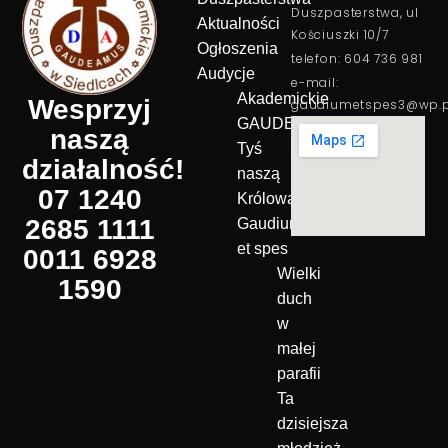
Duszpasterstwa, ul
Aktualności
Kościuszki 10/7
Ogłoszenia
telefon: 604 736 981
Audycje
e-mail:
Akademickie
Wesprzyj
gaudiumetspes3@wp.p
GAUDEAMUS
naszą
Tyś
działalność!
naszą
07 1240
Królową!
2685 1111
Gaudium
et spes
0011 6928
Wielki
1590
duch
w
małej
parafii
Ta
dzisiejsza