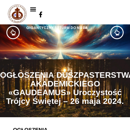
GIGANTYCZNY SZTURM DO NIEBA
OGŁOSZENIA DUSZPASTERSTW
AKADEMICKIEGO
«GAUDEAMUS» Uroczystość
Trójcy Świętej – 26 maja 2024.
OGŁOSZENIA