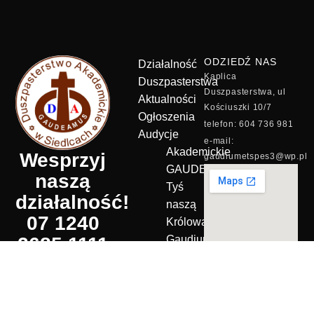
ODZIEDŹ NAS
Działalność
Kaplica
Duszpasterstwa
Duszpasterstwa, ul
Aktualności
Kościuszki 10/7
Ogłoszenia
telefon: 604 736 981
Audycje
e-mail:
Akademickie
Wesprzyj
gaudiumetspes3@wp.pl
GAUDEAMUS
naszą
Tyś
działalność!
naszą
07 1240
Królową!
2685 1111
Gaudium
et spes
0011 6928
Wielki
1590
duch
w