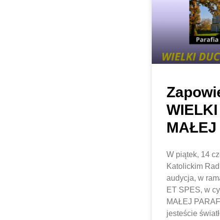
Zapowie
WIELK
MAŁEJ 
W piątek, 14 c
Katolickim Rad
audycja, w ra
ET SPES, w c
MAŁEJ PARAFII
jesteście świat