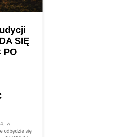
udycji
 DA SIĘ
Ć PO
Ć
4., w
e odbędzie się