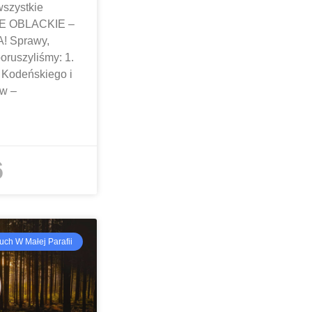
wszystkie
SJE OBLACKIE –
 Sprawy,
oruszyliśmy: 1.
 Kodeńskiego i
ów –
6
uch W Małej Parafii