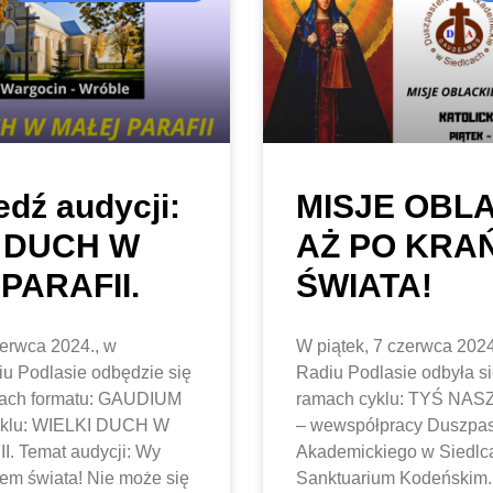
dź audycji:
MISJE OBLA
I DUCH W
AŻ PO KRA
PARAFII.
ŚWIATA!
zerwca 2024., w
W piątek, 7 czerwca 2024
iu Podlasie odbędzie się
Radiu Podlasie odbyła si
mach formatu: GAUDIUM
ramach cyklu: TYŚ NA
yklu: WIELKI DUCH W
– wewspółpracy Duszpas
. Temat audycji: Wy
Akademickiego w Siedlc
łem świata! Nie może się
Sanktuarium Kodeńskim. 