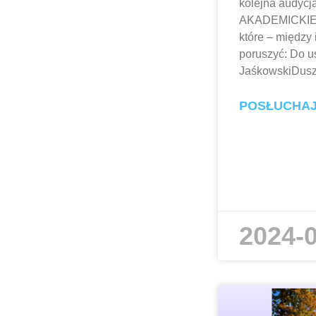
kolejna audycj
AKADEMICKIE
które – między
poruszyć: Do u
JaśkowskiDusz
POSŁUCHA
2024-