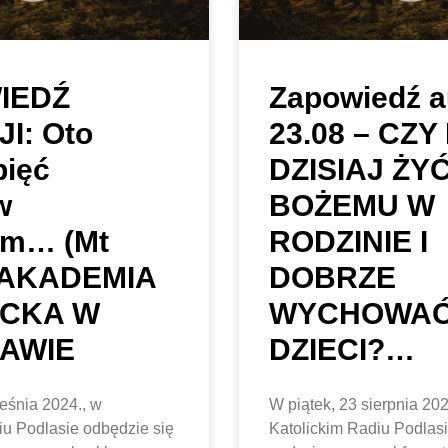
IEDŹ
Zapowiedź a
I: Oto
23.08 – CZY
pięć
DZISIAJ ŻY
w
BOŻEMU W
em… (Mt
RODZINIE I
)AKADEMIA
DOBRZE
ICKA W
WYCHOWA
AWIE
DZIECI?…
ześnia 2024., w
W piątek, 23 sierpnia 202
iu Podlasie odbędzie się
Katolickim Radiu Podlasi