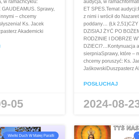
a, w ramachcyklu:
audycja, w ramachform
 GAUDEAMUS. Sprawy,
ET SPES.Temat audycji:
 innymi – chcemy
z nimi i wrócił do Nazaretu
słyszenia! Ks. Jacek
poddany… (Łk 2,51)CZY
pasterz Akademicki
DZISIAJ ŻYĆ PO BOŻE
RODZINIE I DOBRZE
J
DZIECI?…Kontynuacja au
sierpniaSprawy, które – 
chcemy poruszyć: Ks. Ja
JaśkowskiDuszpasterz A
POSŁUCHAJ
09-05
2024-08-2
Wielki Duch W Małej Parafii