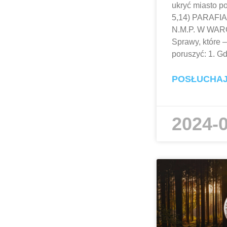
ukryć miasto p
5,14) PARAFI
N.M.P. W WA
Sprawy, które 
poruszyć: 1. Gd
POSŁUCHA
2024-