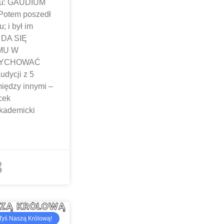
atu: GAUDIUM
Potem poszedł
; i był im
 DA SIĘ
MU W
 WYCHOWAĆ
dycji z 5
między innymi –
cek
kademicki
3
Tyś Naszą Królową!