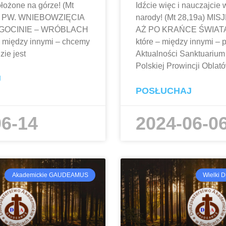
ołożone na górze! (Mt
Idźcie więc i nauczajcie 
A PW. WNIEBOWZIĘCIA
narody! (Mt 28,19a) MI
RGOCINIE – WRÓBLACH
AŻ PO KRAŃCE ŚWIATA!
– między innymi – chcemy
które – między innymi – p
zie jest
Aktualności Sanktuarium
Polskiej Prowincji Oblat
J
POSŁUCHAJ
06-14
2024-06-0
Akademickie GAUDEAMUS
Wielki D