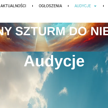
AKTUALNOŚCI
OGŁOSZENIA
AUDYCJE
Y SZTURM DO NI
Audycje