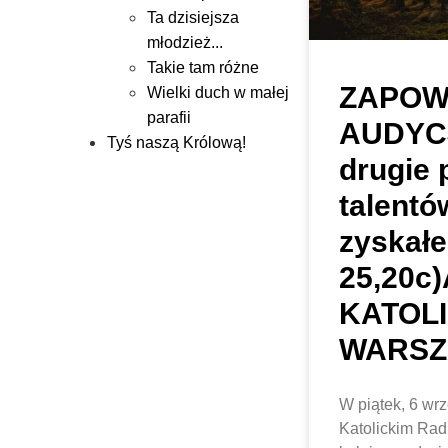
Ta dzisiejsza
młodzież...
Takie tam różne
ZAPOW
Wielki duch w małej
parafii
AUDYCJ
Tyś naszą Królową!
drugie 
talentó
zyskał
25,20c
KATOL
WARSZ
W piątek, 6 wr
Katolickim Rad