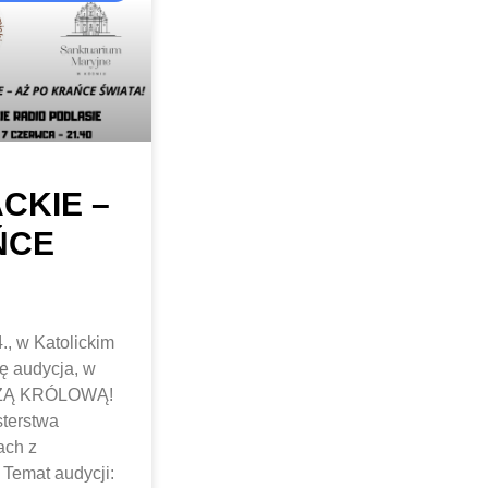
CKIE –
ŃCE
., w Katolickim
ę audycja, w
SZĄ KRÓLOWĄ!
terstwa
ach z
Temat audycji: