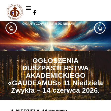
GIGANTYCZNY SZTURM DO NIEBA
OGŁOSZENIA
DUSZPASTERSTWA
AKADEMICKIEGO
«GAUDEAMUS» 11 Niedziela
Zwykła – 14 czerwca 2026.
1.
NIEDZIELA, 14 czerwca
: