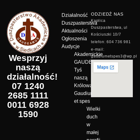
ODZIEDŹ NAS
Działalność
Kaplica
Duszpasterstwa
Duszpasterstwa, ul
Aktualności
Kościuszki 10/7
Ogłoszenia
telefon: 604 736 981
Audycje
e-mail:
Akademickie
Wesprzyj
gaudiumetspes3@wp.pl
GAUDEAMUS
naszą
Tyś
działalność!
naszą
07 1240
Królową!
2685 1111
Gaudium
et spes
0011 6928
Wielki
1590
duch
w
małej