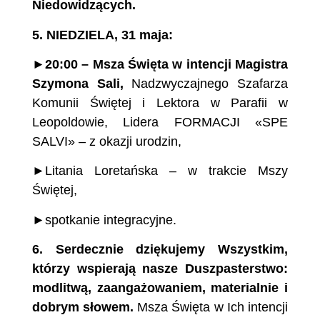
Niedowidzących.
5.
NIEDZIELA, 31 maja
:
►
20:00 –
Msza
Święta
w intencji Magistra
Szymona Sali,
Nadzwyczajnego Szafarza
Komunii Świętej i Lektora w Parafii w
Leopoldowie, Lidera FORMACJI «SPE
SALVI» – z okazji urodzin,
►Litania Loretańska – w trakcie Mszy
Świętej,
►spotkanie integracyjne.
6.
Serdecznie dziękujemy Wszystkim,
którzy
wspierają nasze Duszpasterstwo:
modlitwą, zaangażowaniem,
materialnie i
dobrym słowem.
Msza Święta w Ich intencji