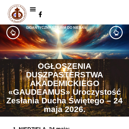
GIGANTYCZNY SZTURM DO NIEBA
OGŁOSZENIA
DUSZPASTERSTWA
AKADEMICKIEGO
«GAUDEAMUS» Uroczystość
Zesłania Ducha Świętego – 24
maja 2026.
1.
NIEDZIELA, 24 maja
: