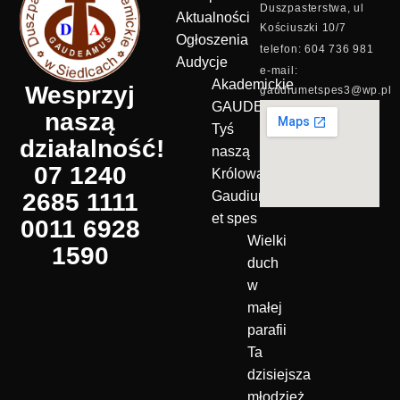
Duszpasterstwa, ul
Aktualności
Kościuszki 10/7
Ogłoszenia
telefon: 604 736 981
Audycje
e-mail:
Akademickie
Wesprzyj
gaudiumetspes3@wp.pl
GAUDEAMUS
naszą
Tyś
działalność!
naszą
07 1240
Królową!
2685 1111
Gaudium
et spes
0011 6928
Wielki
1590
duch
w
małej
parafii
Ta
dzisiejsza
młodzież…