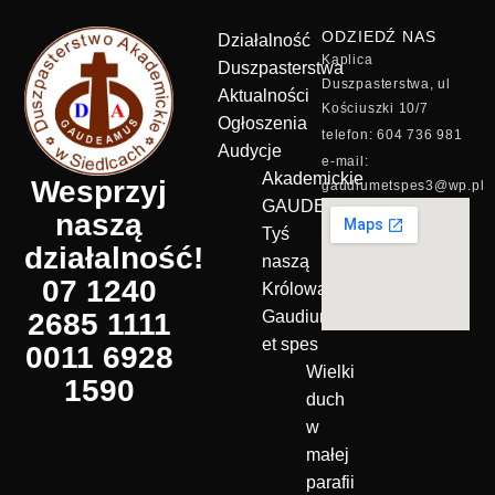
ODZIEDŹ NAS
Działalność
Kaplica
Duszpasterstwa
Duszpasterstwa, ul
Aktualności
Kościuszki 10/7
Ogłoszenia
telefon: 604 736 981
Audycje
e-mail:
Akademickie
Wesprzyj
gaudiumetspes3@wp.pl
GAUDEAMUS
naszą
Tyś
działalność!
naszą
07 1240
Królową!
2685 1111
Gaudium
et spes
0011 6928
Wielki
1590
duch
w
małej
parafii