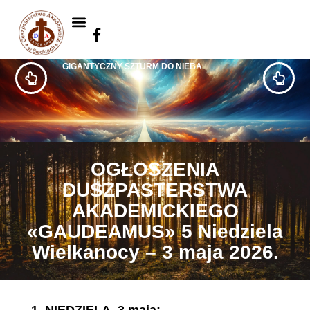
GIGANTYCZNY SZTURM DO NIEBA
OGŁOSZENIA
DUSZPASTERSTWA
AKADEMICKIEGO
«GAUDEAMUS» 5 Niedziela
Wielkanocy – 3 maja 2026.
1.
NIEDZIELA, 3 maja
: