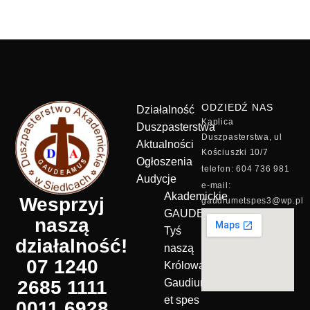
ODZIEDŹ NAS
Działalność
Kaplica
Duszpasterstwa
Duszpasterstwa, ul
Aktualności
Kościuszki 10/7
Ogłoszenia
telefon: 604 736 981
Audycje
e-mail:
Akademickie
Wesprzyj
gaudiumetspes3@wp.pl
GAUDEAMUS
naszą
Tyś
działalność!
naszą
07 1240
Królową!
2685 1111
Gaudium
et spes
0011 6928