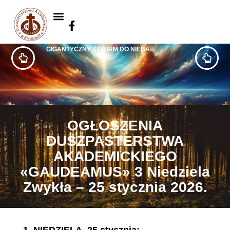
GIGANTYCZNY SZTURM DO NIEBA
OGŁOSZENIA
DUSZPASTERSTWA
AKADEMICKIEGO
«GAUDEAMUS» 3 Niedziela
Zwykła – 25 stycznia 2026.
1.
NIEDZIELA, 25 stycznia: