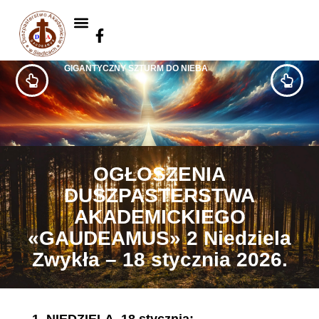
GIGANTYCZNY SZTURM DO NIEBA
OGŁOSZENIA
DUSZPASTERSTWA
AKADEMICKIEGO
«GAUDEAMUS» 2 Niedziela
Zwykła – 18 stycznia 2026.
1.
NIEDZIELA, 18 stycznia: