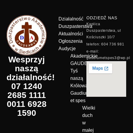
ODZIEDŹ NAS
Działalność
Kaplica
Duszpasterstwa
Duszpasterstwa, ul
Aktualności
Kościuszki 10/7
Ogłoszenia
telefon: 604 736 981
Audycje
e-mail:
Akademickie
Wesprzyj
gaudiumetspes3@wp.pl
GAUDEAMUS
naszą
Tyś
działalność!
naszą
07 1240
Królową!
2685 1111
Gaudium
et spes
0011 6928
Wielki
1590
duch
w
małej