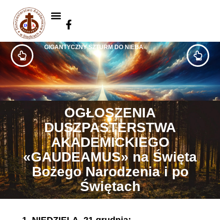
GIGANTYCZNY SZTURM DO NIEBA
OGŁOSZENIA
DUSZPASTERSTWA
AKADEMICKIEGO
«GAUDEAMUS» na Święta
Bożego Narodzenia i po
Świętach
1.
NIEDZIELA, 21 grudnia: