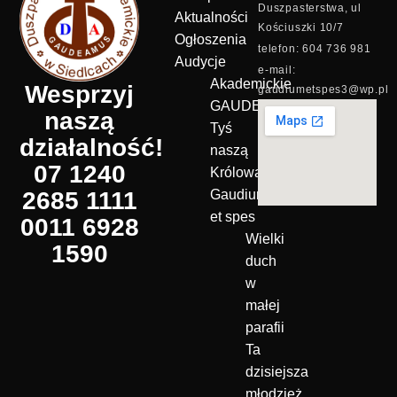
Duszpasterstwa, ul
Aktualności
Kościuszki 10/7
Ogłoszenia
telefon: 604 736 981
Audycje
e-mail:
Akademickie
Wesprzyj
gaudiumetspes3@wp.pl
GAUDEAMUS
naszą
Tyś
działalność!
naszą
07 1240
Królową!
2685 1111
Gaudium
et spes
0011 6928
Wielki
1590
duch
w
małej
parafii
Ta
dzisiejsza
młodzież…