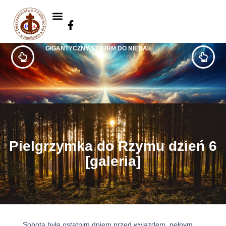
GIGANTYCZNY SZTURM DO NIEBA
Pielgrzymka do Rzymu dzień 6
[galeria]
Sobota była ostatnim dniem przed wyjazdem, pełnym