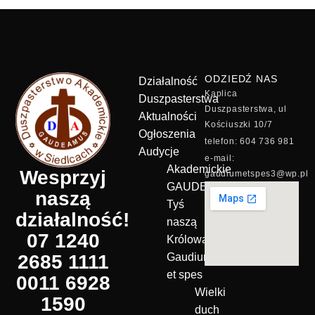
ODZIEDŹ NAS
Działalność
Kaplica
Duszpasterstwa
Duszpasterstwa, ul
Aktualności
Kościuszki 10/7
Ogłoszenia
telefon: 604 736 981
Audycje
e-mail:
Akademickie
Wesprzyj
gaudiumetspes3@wp.pl
GAUDEAMUS
naszą
Tyś
działalność!
naszą
07 1240
Królową!
2685 1111
Gaudium
et spes
0011 6928
Wielki
1590
duch