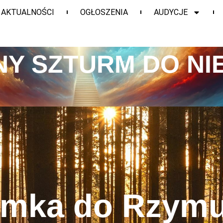
AKTUALNOŚCI
OGŁOSZENIA
AUDYCJE
Y SZTURM DO NI
ymka do Rzymu