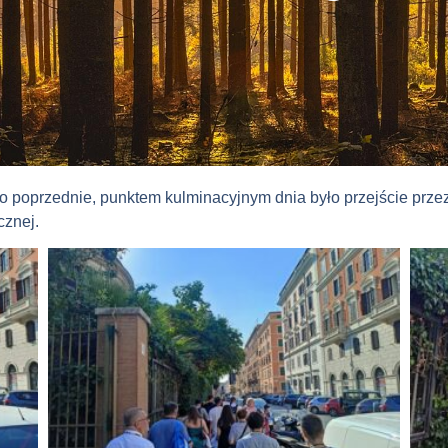
co poprzednie, punktem kulminacyjnym dnia było przejście prze
cznej.