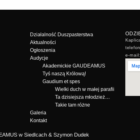
ODZI
Działalność Duszpasterstwa
Kaplic
Aktualności
telefo
Ogłoszenia
e-mai
Audycje
Akademickie GAUDEAMUS
Tyś naszą Królową!
Gaudium et spes
Wielki duch w małej parafii
Ta dzisiejsza młodzież…
Takie tam różne
Galeria
Kontakt
UDEAMUS w Siedlcach &
Szymon Dudek