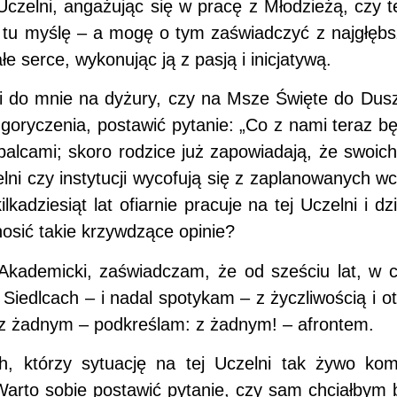
 Uczelni, angażując się w pracę z Młodzieżą, czy t
h tu myślę – a mogę o tym zaświadczyć z najgłęb
e serce, wykonując ją z pasją i inicjatywą.
odzi do mnie na dyżury, czy na Msze Święte do Dus
goryczenia, postawić pytanie: „Co z nami teraz b
alcami; skoro rodzice już zapowiadają, że swoich
elni czy instytucji wycofują się z zaplanowanych wc
adziesiąt lat ofiarnie pracuje na tej Uczelni i dzi
nosić takie krzywdzące opinie?
Akademicki, zaświadczam, że od sześciu lat, w c
Siedlcach – i nadal spotykam – z życzliwością i o
ię z żadnym – podkreślam: z żadnym! – afrontem.
h, którzy sytuację na tej Uczelni tak żywo k
 Warto sobie postawić pytanie, czy sam chciałbym