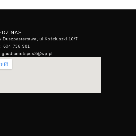
EDŹ NAS
a Duszpasterstwa, ul Kościuszki 10/7
n: 604 736 981
l: gaudiumetspes3@wp.pl