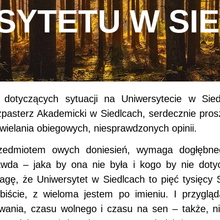
SYTETU W SI
 dotyczących sytuacji na Uniwersytecie w Sie
szpasterz Akademicki w Siedlcach, serdecznie pro
wielania obiegowych, niesprawdzonych opinii.
zedmiotem owych doniesień, wymaga dogłębne
awda – jaka by ona nie była i kogo by nie doty
gę, że Uniwersytet w Siedlcach to pięć tysięcy S
iście, z wieloma jestem po imieniu. I przygląda
ania, czasu wolnego i czasu na sen – także, n