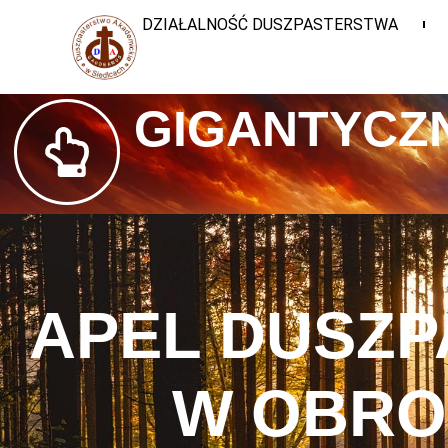
DZIAŁALNOŚĆ DUSZPASTERSTWA
GIGANTYCZN
APEL DUSZP
W OBRO