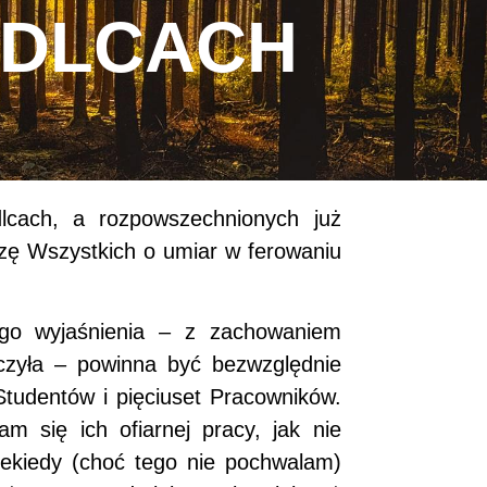
EDLCACH
dlcach, a rozpowszechnionych już
szę Wszystkich o umiar w ferowaniu
go wyjaśnienia – z zachowaniem
czyła – powinna być bezwzględnie
tudentów i pięciuset Pracowników.
m się ich ofiarnej pracy, jak nie
iekiedy (choć tego nie pochwalam)