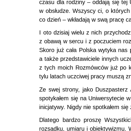
czasu dla rodziny – oddają się tej
w obsłudze. Wszyscy ci, o któryc
co dzień – wkładają w swą pracę cał
I oto dzisiaj wielu z nich przych
z obawą w sercu i z poczuciem roz
Skoro już cała Polska wytyka nas p
a także przedstawiciele innych ucz
z tych moich Rozmówców już po kilk
tylu latach uczciwej pracy muszą z
Ze swej strony, jako Duszpasterz 
spotykałem się na Uniwersytecie w 
inicjatywy. Nigdy nie spotkałem s
Dlatego bardzo proszę Wszystkic
rozsądku, umiaru i obiektywizmu.