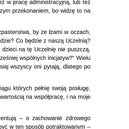
eż w pracę administracyjną, lub też
szym przekonaniem, bo widzę to na
zpasterstwa, by ze łzami w oczach,
ędzie? Co będzie z naszą Uczelnią?
 dzieci na tę Uczelnię nie puszczą,
ześniej wspólnych inicjatyw?” Wielu
siaj wszyscy oni pytają, dlatego po
iągu których pełnię swoją posługę,
twartością na współpracę, i na moje
omentują – o zachowanie zdrowego
 być w ten sposób potraktowanym –