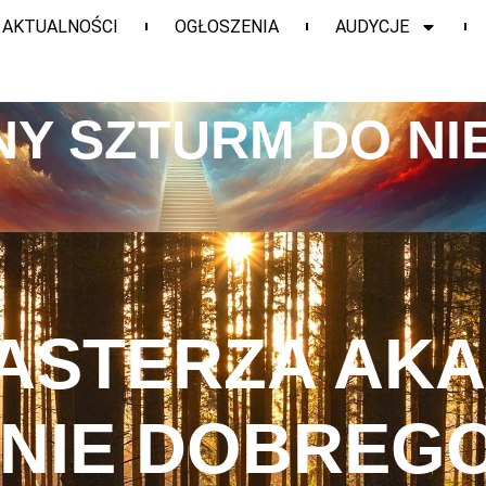
AKTUALNOŚCI
OGŁOSZENIA
AUDYCJE
Y SZTURM DO NI
ASTERZA AK
NIE DOBREGO 