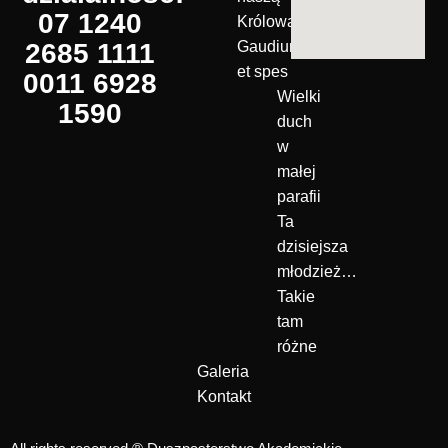
07 1240
Królową!
2685 1111
Gaudium
et spes
0011 6928
Wielki
1590
duch
w
małej
parafii
Ta
dzisiejsza
młodzież…
Takie
tam
różne
Galeria
Kontakt