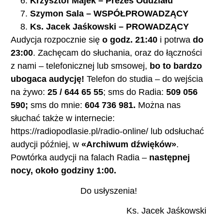
Krzysztof Majek – Prezes Oddziału
Szymon Sala – WSPÓŁPROWADZĄCY
Ks. Jacek Jaśkowski – PROWADZĄCY
Audycja rozpocznie się
o godz. 21:40
i potrwa
do
23:00
. Zachęcam do słuchania, oraz do łączności
z nami – telefonicznej lub smsowej,
bo to bardzo
ubogaca audycję!
Telefon do studia – do wejścia
na żywo:
25 / 644 65 55
; sms do Radia:
509 056
590;
sms do mnie:
604 736 981.
Można nas
słuchać także w internecie:
https://radiopodlasie.pl/radio-online/ lub odsłuchać
audycji później, w
«Archiwum dźwięków»
.
Powtórka audycji na falach Radia –
następnej
nocy, około godziny 1:00.
Do usłyszenia!
Ks. Jacek Jaśkowski