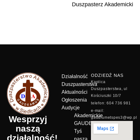
Duszpasterz Akademicki
ODZIEDŹ NAS
Działalność
Kaplica
Duszpasterstwa
Duszpasterstwa, ul
Aktualności
Kościuszki 10/7
Ogłoszenia
telefon: 604 736 981
Audycje
e-mail:
Akademickie
Wesprzyj
gaudiumetspes3@wp.pl
GAUDEAMUS
naszą
Tyś
działalność!
naszą