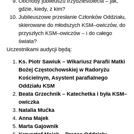
Obchody jubileuszu trzydziestolecia – jak,
gdzie, kiedy, z kim?
Jubileuszowe przesłanie Członków Oddziału,
skierowane do młodszych KSM–owiczów, do
przyszłych KSM–owiczów – i do całego
świata?
Uczestnikami audycji będą:
Ks. Piotr Sawiuk – Wikariusz Parafii Matki
Bożej Częstochowskiej w Radoryżu
Kościelnym, Asystent parafialnego
Oddziału KSM
Beata Grzechnik – Katechetka i była KSM–
owiczka
Natalia Mućka
Anna Majek
Marta Gajownik