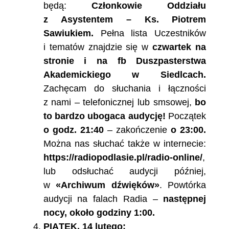
będą:
Członkowie Oddziału
z Asystentem – Ks. Piotrem
Sawiukiem.
Pełna lista Uczestników
i tematów znajdzie się w
czwartek na
stronie i na fb Duszpasterstwa
Akademickiego w Siedlcach.
Zachęcam do słuchania i łączności
z nami – telefonicznej lub smsowej,
bo
to bardzo ubogaca audycję!
Początek
o godz. 21:40
– zakończenie
o 23:00.
Można nas słuchać także w internecie:
https://radiopodlasie.pl/radio-online/
,
lub odsłuchać audycji później,
w
«Archiwum dźwięków»
. Powtórka
audycji na falach Radia –
następnej
nocy, około godziny 1:00.
PIĄTEK, 14 lutego: