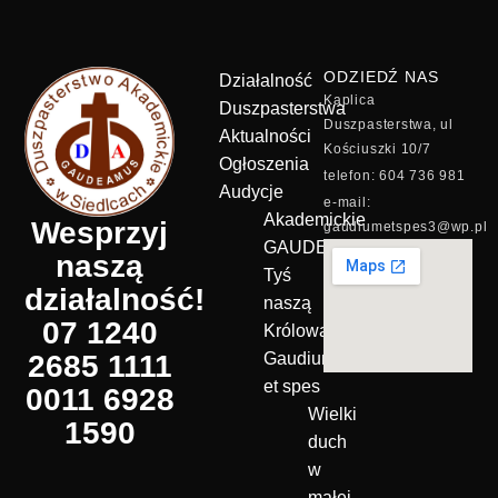
ODZIEDŹ NAS
Działalność
Kaplica
Duszpasterstwa
Duszpasterstwa, ul
Aktualności
Kościuszki 10/7
Ogłoszenia
telefon: 604 736 981
Audycje
e-mail:
Akademickie
Wesprzyj
gaudiumetspes3@wp.pl
GAUDEAMUS
naszą
Tyś
działalność!
naszą
07 1240
Królową!
2685 1111
Gaudium
et spes
0011 6928
Wielki
1590
duch
w
małej