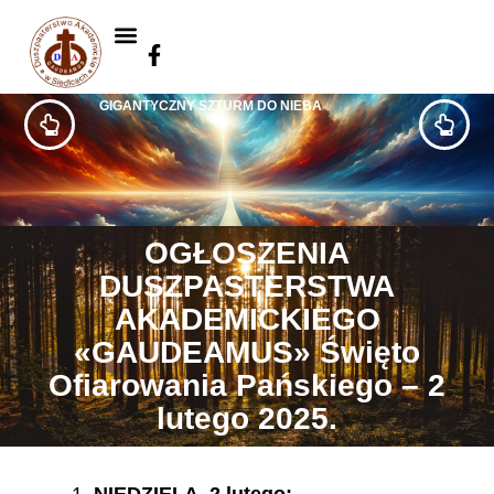
GIGANTYCZNY SZTURM DO NIEBA
OGŁOSZENIA
DUSZPASTERSTWA
AKADEMICKIEGO
«GAUDEAMUS» Święto
Ofiarowania Pańskiego – 2
lutego 2025.
NIEDZIELA, 2 lutego: