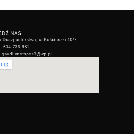
EDŹ NAS
a Duszpasterstwa, ul Kościuszki 10/7
n: 604 736 981
l: gaudiumetspes3@wp.pl