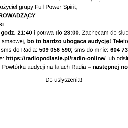
ożyciel grupy Full Power Spirit;
PROWADZĄCY
ki
 godz. 21:40
i potrwa
do 23:00
. Zachęcam do słuc
ub smsowej,
bo to bardzo ubogaca audycję!
Telefo
sms do Radia:
509 056 590
; sms do mnie:
604 73
ie:
https://radiopodlasie.pl/radio-online/
lub odsł
. Powtórka audycji na falach Radia –
następnej no
Do usłyszenia!