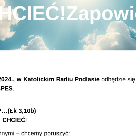
CIEĆ!Zapowie
2024., w Katolickim Radiu Podlasie
odbędzie si
SPES
.
?…(Łk 3,10b)
O CHCIEĆ
!
innymi – chcemy poruszyć: