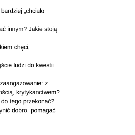
 bardziej „chciało
ać innym? Jakie stoją
kiem chęci,
jście ludzi do kwestii
o zaangażowanie: z
ością, krytykanctwem?
ą do tego przekonać?
zynić dobro, pomagać