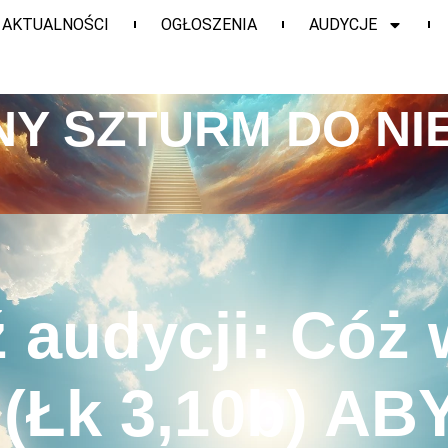
AKTUALNOŚCI
OGŁOSZENIA
AUDYCJE
Y SZTURM DO NI
 audycji: Cóż
(Łk 3,10b) AB