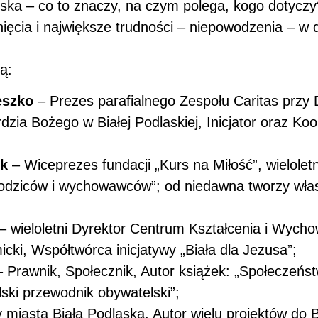
lska – co to znaczy, na czym polega, kogo dotyczy
nięcia i największe trudności – niepowodzenia – w
ą:
eszko
– Prezes parafialnego Zespołu Caritas przy 
dzia Bożego w Białej Podlaskiej, Inicjator oraz Koo
uk
– Wiceprezes fundacji „Kurs na Miłość”, wielole
rodziców i wychowawców”; od niedawna tworzy włas
– wieloletni Dyrektor Centrum Kształcenia i Wyc
ki, Współtwórca inicjatywy „Biała dla Jezusa”;
 Prawnik, Społecznik, Autor książek: „Społeczeńst
lski przewodnik obywatelski”;
miasta Biała Podlaska, Autor wielu projektów do 