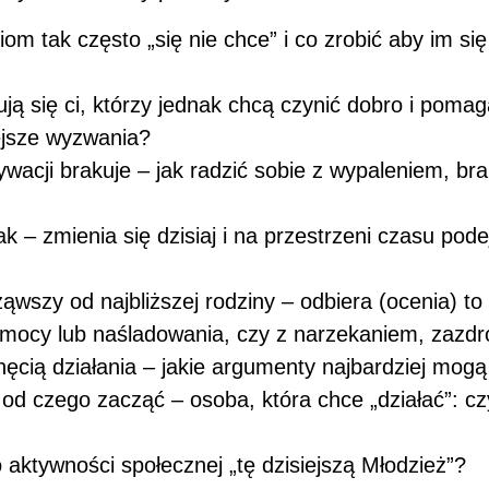
iom tak często „się nie chce” i co zrobić aby im się
ją się ci, którzy jednak chcą czynić dobro i pomag
ejsze wyzwania?
wacji brakuje – jak radzić sobie z wypaleniem, bra
jak – zmienia się dzisiaj i na przestrzeni czasu pode
ąwszy od najbliższej rodziny – odbiera (ocenia) t
mocy lub naśladowania, czy z narzekaniem, zazdr
hęcią działania – jakie argumenty najbardziej mog
 od czego zacząć – osoba, która chce „działać”: c
aktywności społecznej „tę dzisiejszą Młodzież”?