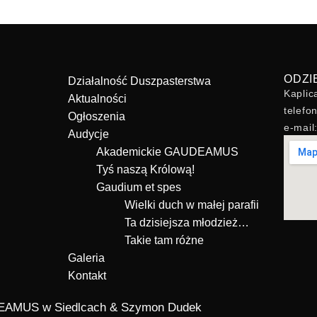
ODZI
Działalność Duszpasterstwa
Kaplic
Aktualności
telefo
Ogłoszenia
e-mai
Audycje
Akademickie GAUDEAMUS
Tyś naszą Królową!
Gaudium et spes
Wielki duch w małej parafii
Ta dzisiejsza młodzież…
Takie tam różne
Galeria
Kontakt
UDEAMUS w Siedlcach &
Szymon Dudek