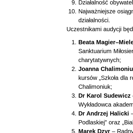
Działalność obywate
Najważniejsze osiąg
działalności.
Uczestnikami audycji będ
Beata Magier–Miel
Sanktuarium Miłosier
charytatywnych;
Joanna Chalimoni
kursów „Szkoła dla 
Chalimoniuk;
Dr Karol Sudewicz
Wykładowca akademic
Dr Andrzej Halicki
–
Podlaskiej” oraz „Bia
Marek Dzyr
– Radny 