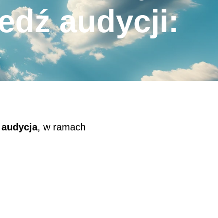
dź audycji:
ę
audycja
, w ramach