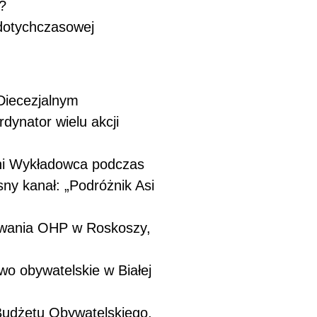
?
 dotychczasowej
Diecezjalnym
rdynator wielu akcji
tni Wykładowca podczas
ny kanał: „Podróżnik Asi
howania OHP w Roskoszy,
wo obywatelskie w Białej
Budżetu Obywatelskiego,