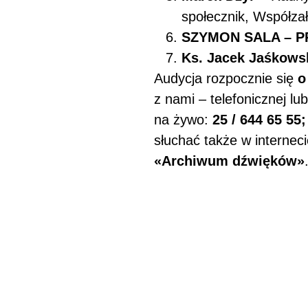
społecznik, Współzał
SZYMON SALA – 
Ks. Jacek Jaśkows
Audycja rozpocznie się
o
z nami – telefonicznej l
na żywo:
25 / 644 65 55;
słuchać także w internec
«Archiwum dźwięków»