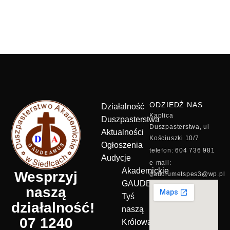
ODZIEDŹ NAS
Działalność
Kaplica
Duszpasterstwa
Duszpasterstwa, ul
Aktualności
Kościuszki 10/7
Ogłoszenia
telefon: 604 736 981
Audycje
e-mail:
Akademickie
Wesprzyj
gaudiumetspes3@wp.pl
GAUDEAMUS
naszą
Tyś
działalność!
naszą
07 1240
Królową!