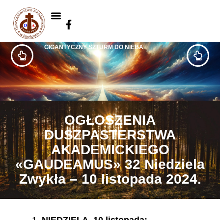
GIGANTYCZNY SZTURM DO NIEBA
OGŁOSZENIA
DUSZPASTERSTWA
AKADEMICKIEGO
«GAUDEAMUS» 32 Niedziela
Zwykła – 10 listopada 2024.
NIEDZIELA, 10 listopada: