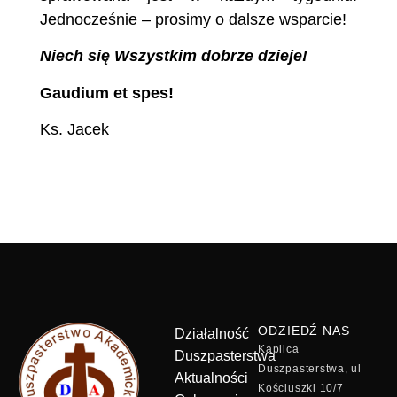
Jednocześnie – prosimy o dalsze wsparcie!
Niech się Wszystkim dobrze dzieje!
Gaudium et spes!
Ks. Jacek
ODZIEDŹ NAS
Działalność
Kaplica
Duszpasterstwa
Duszpasterstwa, ul
Aktualności
Kościuszki 10/7