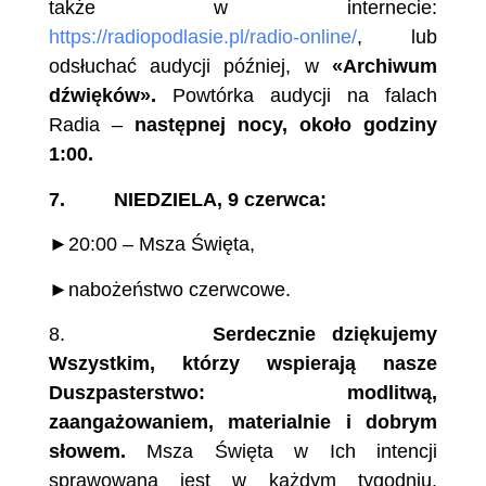
także w internecie:
https://radiopodlasie.pl/radio-online/
, lub
odsłuchać audycji później, w
«Archiwum
dźwięków».
Powtórka audycji na falach
Radia –
następnej nocy, około godziny
1:00.
7. NIEDZIELA, 9 czerwca:
►20:00 – Msza Święta,
►nabożeństwo czerwcowe.
8.
Serdecznie dziękujemy
Wszystkim, którzy wspierają nasze
Duszpasterstwo: modlitwą,
zaangażowaniem, materialnie i dobrym
słowem.
Msza Święta w Ich intencji
sprawowana jest w każdym tygodniu.