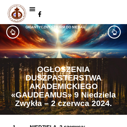
GIGANTYCZNY SZTURM DO NIEBA
OGŁOSZENIA
DUSZPASTERSTWA
AKADEMICKIEGO
«GAUDEAMUS» 9 Niedziela
Zwykła – 2 czerwca 2024.
1.
NIEDZIELA, 2 czerwca: