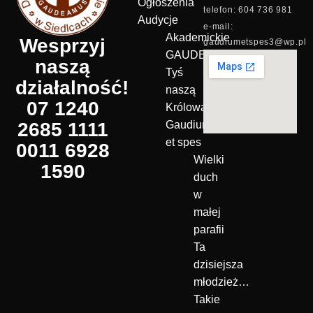
Ogłoszenia
telefon: 604 736 981
Audycje
e-mail:
Akademickie
Wesprzyj
gaudiumetspes3@wp.pl
GAUDEAMUS
naszą
Tyś
działalność!
naszą
07 1240
Królową!
2685 1111
Gaudium
et spes
0011 6928
Wielki
1590
duch
w
małej
parafii
Ta
dzisiejsza
młodzież…
Takie