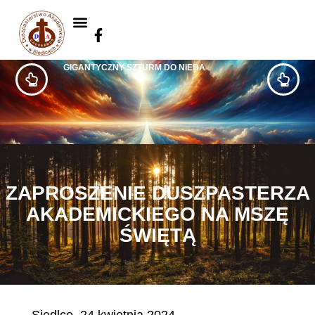
GIGANTYCZNY SZTURM DO NIEBA
ZAPROSZENIE DUSZPASTERZA
AKADEMICKIEGO NA MSZĘ
ŚWIĘTĄ
Siedlce, 24 kwietnia 2024.