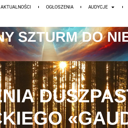
AKTUALNOŚCI
OGŁOSZENIA
AUDYCJE
Y SZTURM DO NI
NIA DUSZPA
KIEGO «GAU