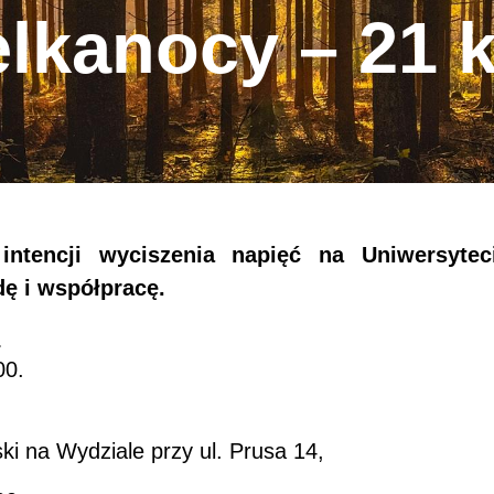
elkanocy – 21 k
tencji wyciszenia napięć na Uniwersyte
ę i współpracę.
:
00.
i na Wydziale przy ul. Prusa 14,