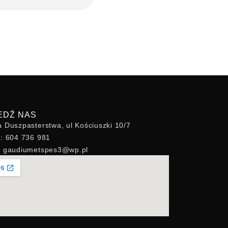
EDŹ NAS
a Duszpasterstwa, ul Kościuszki 10/7
n: 604 736 981
l: gaudiumetspes3@wp.pl