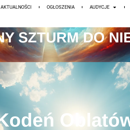
AKTUALNOŚCI
OGŁOSZENIA
AUDYCJE
Y SZTURM DO NI
Kodeń Oblató