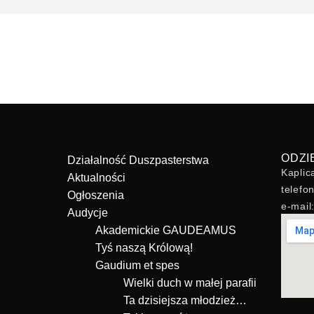
ODZI
Działalność Duszpasterstwa
Kaplic
Aktualności
telefo
Ogłoszenia
e-mai
Audycje
Akademickie GAUDEAMUS
Tyś naszą Królową!
Gaudium et spes
Wielki duch w małej parafii
Ta dzisiejsza młodzież…