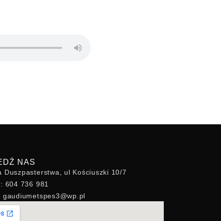
EDŹ NAS
a Duszpasterstwa, ul Kościuszki 10/7
n: 604 736 981
l: gaudiumetspes3@wp.pl