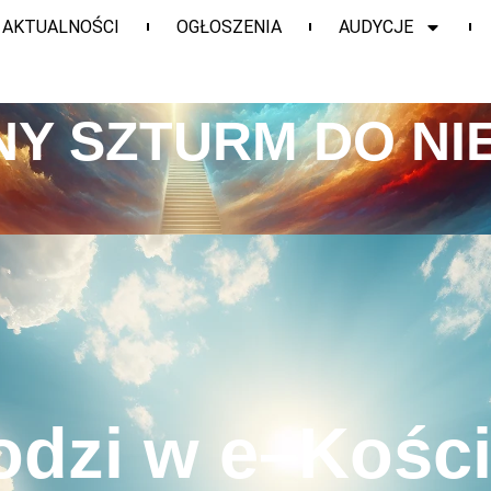
AKTUALNOŚCI
OGŁOSZENIA
AUDYCJE
Y SZTURM DO NI
odzi w e–Kości