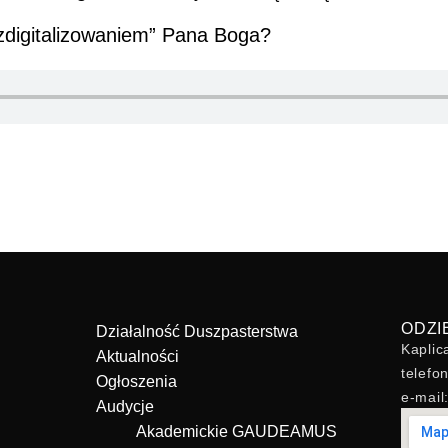
„zdigitalizowaniem” Pana Boga?
ODZI
Działalność Duszpasterstwa
Kaplic
Aktualności
telefo
Ogłoszenia
e-mai
Audycje
Akademickie GAUDEAMUS