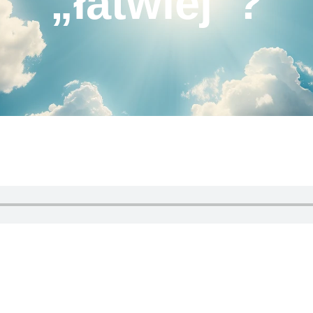
„łatwiej”?