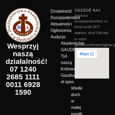
ODZIEDŹ NAS
Działalność
Kaplica
Duszpasterstwa
Duszpasterstwa, ul
Aktualności
Kościuszki 10/7
Ogłoszenia
telefon: 604 736 981
Audycje
e-mail:
Akademickie
Wesprzyj
gaudiumetspes3@wp.p
GAUDEAMUS
naszą
Tyś
działalność!
naszą
07 1240
Królową!
2685 1111
Gaudium
et spes
0011 6928
Wielki
1590
duch
w
małej
parafii