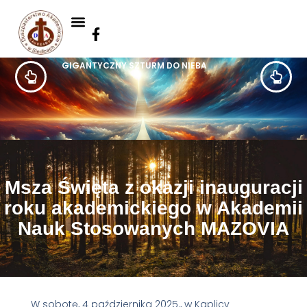
GIGANTYCZNY SZTURM DO NIEBA
Msza Święta z okazji inauguracji
roku akademickiego w Akademii
Nauk Stosowanych MAZOVIA
W sobotę, 4 października 2025., w Kaplicy