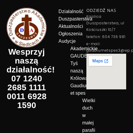
ODZIEDŹ NAS
Działalność
Kaplica
Duszpasterstwa
Duszpasterstwa, ul
Aktualności
Kościuszki 10/7
Ogłoszenia
telefon: 604 736 981
Audycje
e-mail:
Akademickie
Wesprzyj
gaudiumetspes3@wp.p
GAUDEAMUS
naszą
Tyś
działalność!
naszą
07 1240
Królową!
2685 1111
Gaudium
et spes
0011 6928
Wielki
1590
duch
w
małej
parafii