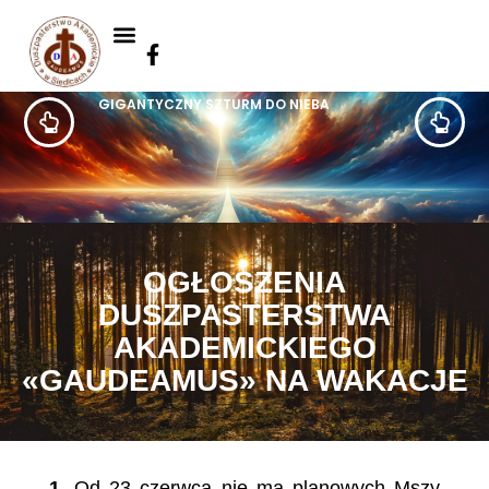
GIGANTYCZNY SZTURM DO NIEBA
OGŁOSZENIA
DUSZPASTERSTWA
AKADEMICKIEGO
«GAUDEAMUS» NA WAKACJE
1.
Od 23 czerwca nie ma planowych Mszy