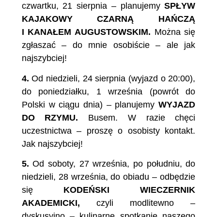
czwartku, 21 sierpnia – planujemy
SPŁYW
KAJAKOWY CZARNĄ HAŃCZĄ
I KANAŁEM AUGUSTOWSKIM.
Można się
zgłaszać – do mnie osobiście – ale jak
najszybciej!
4.
Od niedzieli, 24 sierpnia (wyjazd o 20:00),
do poniedziałku, 1 września (powrót do
Polski w ciągu dnia) – planujemy
WYJAZD
DO RZYMU.
Busem. W razie chęci
uczestnictwa – proszę o osobisty kontakt.
Jak najszybciej!
5.
Od soboty, 27 września, po południu, do
niedzieli, 28 września, do obiadu – odbędzie
się
KODEŃSKI WIECZERNIK
AKADEMICKI,
czyli modlitewno –
dyskusyjno – kulinarne spotkanie naszego